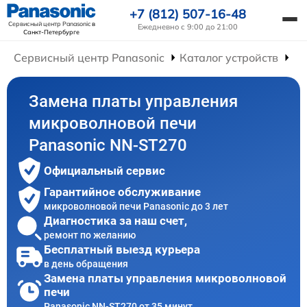
+7 (812) 507-16-48
Сервисный центр Panasonic
в
Ежедневно с 9:00 до 21:00
Санкт-Петербурге
Сервисный центр Panasonic
Каталог устройств
Ре
Замена платы управления
микроволновой печи
Panasonic NN-ST270
Официальный сервис
Гарантийное обслуживание
микроволновой печи Panasonic до 3 лет
Диагностика за наш счет,
ремонт по желанию
Бесплатный выезд курьера
в день обращения
Замена платы управления микроволновой
печи
Panasonic NN-ST270 от 35 минут