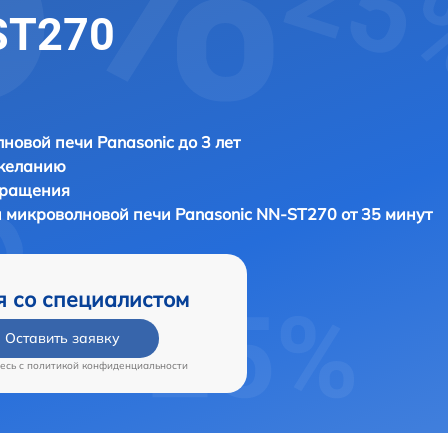
ST270
новой печи Panasonic до 3 лет
 желанию
бращения
и микроволновой печи
Panasonic NN-ST270 от 35 минут
я со специалистом
Оставить заявку
есь c
политикой конфиденциальности