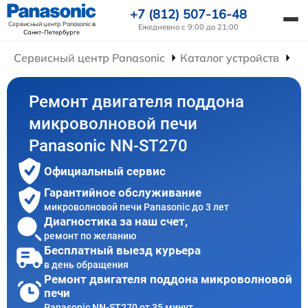
+7 (812) 507-16-48
Сервисный центр Panasonic
в
Ежедневно с 9:00 до 21:00
Санкт-Петербурге
Сервисный центр Panasonic
Каталог устройств
Ре
Ремонт двигателя поддона
микроволновой печи
Panasonic NN-ST270
Официальный сервис
Гарантийное обслуживание
микроволновой печи Panasonic до 3 лет
Диагностика за наш счет,
ремонт по желанию
Бесплатный выезд курьера
в день обращения
Ремонт двигателя поддона микроволновой
печи
Panasonic NN-ST270 от 35 минут